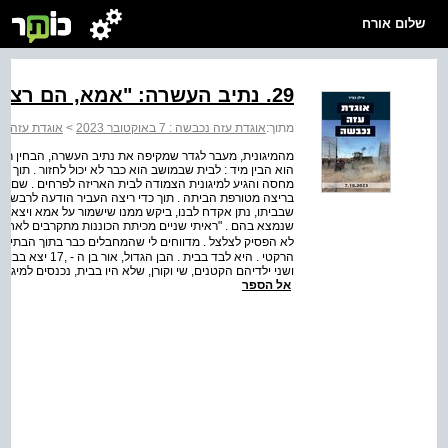
שלום אורח
29. נתיב העשרה: "אמא, הם רצחו את אבא מול העיניים שלנו"
מתוך:
אוגדת עזה נכבשה : 7 באוקטובר 2023
>
אוגדת עזה נכבשה: 7 בא
מהמיגונית, מעבר לגדר שמקיפה את נתיב העשרה, הבחין רונן 
הוא הבין מיד : לבית שבמושב הוא כבר לא יכול לחזור . תוך 
מחסה והגיע למיגונית הצמודה לבית האריזה לפרחים . שם כבר
בריצה מטורפת הביתה . תוך כדי ריצה העביר הודעה לרבש"צ
שבביתו, נתן אקדח לבנו, ביקש ממנו שישמור על אמא ויצא החו
שנמצא בהם . "ראיתי שניים מכיתת הכוננות מתקרבים לאחד 
הרקטי . היא לבד 
ושני ילדיהם הקטנים, שי וקורן, שלא היו בבית, נכנסים למיגו
אל הספר