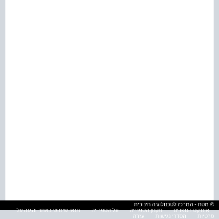
© מטח - המרכז לטכנולוגיה חינוכית
אינדקס הספרים
תקנון הספרייה
על הספרייה
תנאי שימוש באתר והגנה על
פרטיות
הסדרי נגישות
עזרה