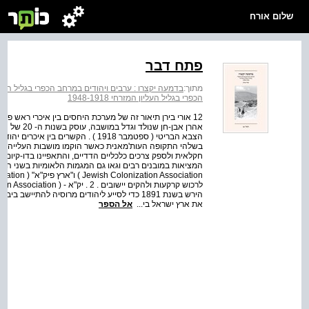
שלום אורח
פתח דבר
מתוך:
בדמעה יקצרו : ערבים ויהודים במרחב הכפרי בגליל העליון המזר
הכפרי בגליל העליון המזרחי 1948-1918
12 אורי בירן תיאור זה של מערכת היחסים בין איכרי ראש פי
הצבא הבריטי ( ספטמבר 1918 ) . הקשרי
בשלהי התקופה העות'מאנית כאשר הוקמו מושבות העלייה ה
חקלאית ולספק צרכים כלכליים הדדיים, והתאפיינו בדו-קיום
הירש בשנת 1891 כדי לסייע ליהודים מרוסיה להת
את ארץ ישראל בי...
אל הספר