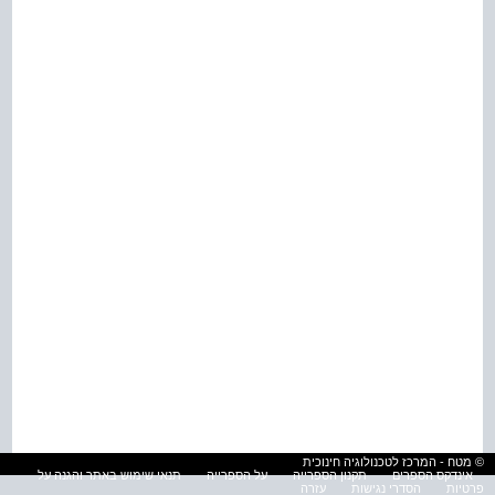
© מטח - המרכז לטכנולוגיה חינוכית
אינדקס הספרים
תקנון הספרייה
על הספרייה
תנאי שימוש באתר והגנה על
פרטיות
הסדרי נגישות
עזרה