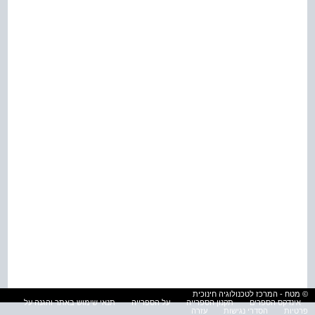
© מטח - המרכז לטכנולוגיה חינוכית
אינדקס הספרים
תקנון הספרייה
על הספרייה
תנאי שימוש באתר והגנה על
פרטיות
הסדרי נגישות
עזרה