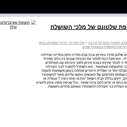
פת שלטונם של מלכי השושלת
רב (מוסיו) יצחק לוריא רבני
>
אל-יהודייה: יהדות אספהאן בראי
2 ] היה זה רזא שאה שהקים שלטון מרכזי באיראן ובנה צבא מודרני וחזק במדינה שהייתה
. הוא פעל רבות לפתור את הבעיות שנבעו בין היתר מפירוד
יפר כי לאחר שירותו בצבא איראן ולאור היכרותו עם המהלכים
ר התעצמות ועצמאות . הוא השתדל להסביר לבני הקהילה
נסבלת יותר וכי אפליית היהודים פוחתת באופן משמעותי לעומת
וק בנשמתם ותודעתם של האנשים והקשו עליהם מאוד להשתחרר
, ידפקו בדלת הבית וישאלו "את מי אתה רוצה ? אנגליה או
 בהם או יגרמו להם צרות שונות . ככל שניסה מוסיו יצחק להוציא
 לא הצליחו בני הקהילה להשתחרר מאותם פחדים וחששות