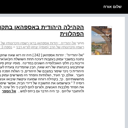
שלום אורח
הקהילה היהודית באספהאן בתקו
הפהלווית
מתוך:
אל-יהודייה : יהדות אספהאן בראי רשמיו וזיכרונותיו של ה
רשמיו וזיכרונותיו של הרב (מוסיו) יצחק לוריא רבני
>
נספח 3: הרחבה ותוספות בנושאים שונים
"אל-יהודייה" : יהדות אספהאן [ 42
נתונה במשבר עמוק בעקבות דעיכה תחת השושלת הק'אג'ארית 
ויריבות בין חלקי האוכלוסייה השונים במדינה . מוסיו יצחק ס
שהתבצעו בהנהגתו של רזא שאה, הבין שהמדינה צועדת לעב
היהודית כי ניכר שיפור במצבם של היהודים, כי הגלות הפכה 
העבר . אולם, כך העיד, הגלותיות והפחד היו מושרשים עמ
מחששותיהם . כך, בקהילה רווחה שמועה עיקשת שיבואו אנשים
רוסיה ? " וכשישמעו את התשובה של דיירי הבית, אפשר שיפגעו
את הפחד מלבבות האנשים, ולגרום להם להבין כי חל שינוי,
ולהתגבר עליהם . כך היה הדבר גם ביחס למש...
אל הספר