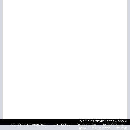
© מטח - המרכז לטכנולוגיה חינוכית
אינדקס הספרים
תקנון הספרייה
על הספרייה
תנאי שימוש באתר והגנה על
פרטיות
הסדרי נגישות
עזרה