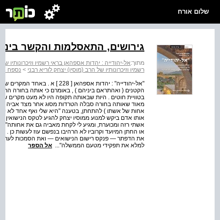
שלום אורח
גירושים, התאסלמות והקשר ביני
מתוך:
אל-יהודייה : יהדות אספהאן בראי רשמיו וזיכרונותיו של ה
רשמיו וזיכרונותיו של הרב (מוסיו) יצחק לוריא רבני
>
נספח 3: הרחבה ותוספות בנושאים שונים
"אל-יהודייה" : יהדות אספהאן [ 8
הקטנים ( ואהתראם ביניהם ) , באומרם כי אותה בחורה הת
בטוויית חוטים . היות שבאותה תקופה היו לא מעט מקרים של 
מאוד שאותה בחורה סבלה הטרדות מסוג אחר מצד אביה . שנ
אחות של אשתו ) להתחתן, בטענה "היא שלי ואף אחד לא ייקח 
אותו אדם ביקש למנוע ממוסיו יצחק להגיע לטקס הנישואין וע
אשתי רזה ומכוערת, ומגיע לי לקחת מאביה גם את אחותה" . 
או החתן המיועד וקרוביו לא הרהיבו בנפשם עוז לעשות כן . היה
את הדפתר — פנקס רישום הנישואים — ואת הסמכות לערוך ני
למלא את תפקידי מטעם הממשלה"...
אל הספר