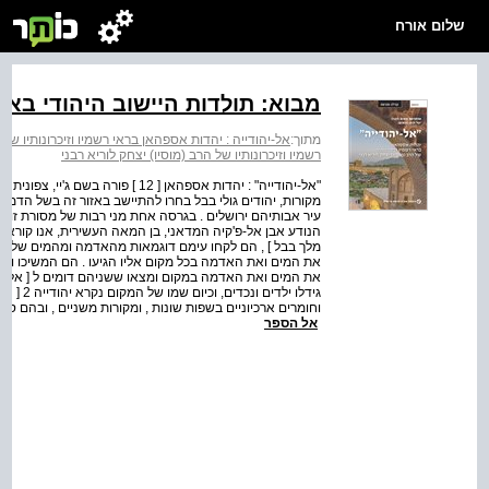
שלום אורח
מבוא: תולדות היישוב היהודי בא
מתוך:
אל-יהודייה : יהדות אספהאן בראי רשמיו וזיכרונותיו של ה
רשמיו וזיכרונותיו של הרב (מוסיו) יצחק לוריא רבני
"אל-יהודייה" : יהדות אספהאן [ 12 ]
מקורות, יהודים גולי בבל בחרו להתיישב באזור זה בשל הדמי
עיר אבותיהם ירושלים . בגרסה אחת מני רבות של מסורת זו, כ
הנודע אבן אל-פ'קיה המדאני, בן המאה העשירית, אנו קוראים 
מלך בבל ] , הם לקחו עימם דוגמאות מהאדמה ומהמים של ירו
את המים ואת האדמה בכל מקום אליו הגיעו . הם המשיכו ועש
את המים ואת האדמה במקום ומצאו ששניהם דומים ל [ אלה ש
גידלו יל
וחומרים ארכיוניים בשפות שונות , ומקורות משניים , ובהם 
אל הספר