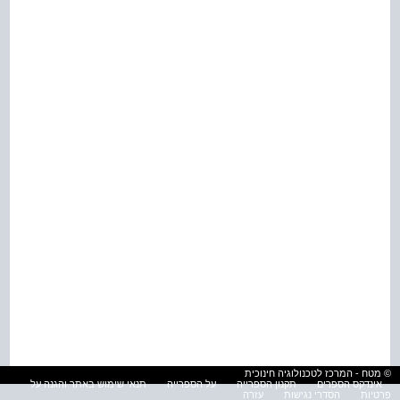
© מטח - המרכז לטכנולוגיה חינוכית
אינדקס הספרים
תקנון הספרייה
על הספרייה
תנאי שימוש באתר והגנה על
פרטיות
הסדרי נגישות
עזרה