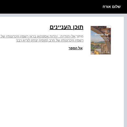
שלום אורח
תוכן העניינים
מתוך:
אל-יהודייה : יהדות אספהאן בראי רשמיו וזיכרונותיו של ה
רשמיו וזיכרונותיו של הרב (מוסיו) יצחק לוריא רבני
אל הספר