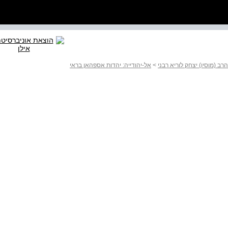
רב (מוסיו) יצחק לוריא רבני
>
אל-יהודייה: יהדות אספהאן בראי