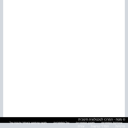
© מטח - המרכז לטכנולוגיה חינוכית
אינדקס הספרים
תקנון הספרייה
על הספרייה
תנאי שימוש באתר והגנה על
פרטיות
הסדרי נגישות
עזרה