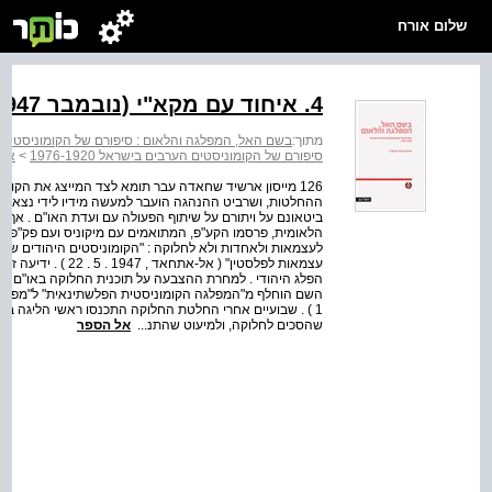
שלום אורח
4. איחוד עם מקא"י (נובמבר 1947 - מאי 1948)
מתוך:
בשם האל, המפלגה והלאום : סיפורם של הקומוניסטים הערבים
סיפורם של הקומוניסטים הערבים בישראל 1976-1920
>
א. 
126 מייסון ארשיד שחאדה עבר תומא לצד המייצג את הקו ה
ביטאונם על ויתורם על שיתוף הפעולה עם ועדת האו"ם . אף 
הלאומית, פרסמו הקע"פ, המתואמים עם מיקוניס ועם פק"פ, א
לעצמאות ולאחדות ולא לחלוקה : "הקומוניסטים היהודים של
עצמאות לפלסטין" ( א
הפלג היהודי . למחרת ההצבעה על תוכנית החלוקה באו"ם הו
1 ) . שבועיים אחרי החלטת החלוקה התכנסו ראשי הליגה בנצר
שהסכים לחלוקה, ולמיעוט שהתנ...
אל הספר