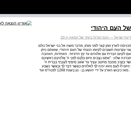
של העם היהודי
ינת ישראל — הנס הגדול ביותר של המאה ה-20
 הכניסה לארץ וזמן קצר לפני מותו, מדבר משה אל בני ישראל כולם
ני עקרונות חשובים לקיומו הנצחי של העם היהודי, שאותם ניתן
העם לקיום הברית עם אלוהים עד קץ הדורות . האחדות, האהבה
אַתֶּם נִצָּבִים הַיּוֹם כֻּלְּכֶם לִפְנֵי ה' אֱלֹהֵיכֶם רָאשֵׁיכֶם
 אֲשֶׁר בְּקֶרֶב מַחֲנֶיךָ מֵחֹטֵב עֵצֶיךָ עַד שֹׁאֵב מֵימֶיךָ׃ לְעָבְרְךָ בִּבְרִית ה'
ַיּוֹם לוֹ לְעָם וְהוּא יִהְיֶה לְּךָ לֵאלֹהִים כַּאֲשֶׁר דִּבֶּר לָךְ וְכַאֲשֶׁר נִשְׁבַּע
לַאֲבֹתֶיךָ לְאַבְרָהָם לְיִצְחָק וּלְיַעֲקֹב [ . . . ] " ( דברים כ"ט, ט - יב ) . מאז כיבוש הארץ על ידי יהושע בן - נון בשנת 1268 לפנה"ס ועד