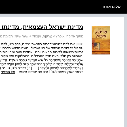
שלום אורח
מדינת ישראל העצמאית, מדינתו 
מתוך:
אריקה, איכה?
>
אֲֲרִִיקֶֶה, אַַיֶּכָּה?
>
שער שישי: תקומת מד
330 | ארי לבס בחומש דברים בפרשת נצבים, פרק כ"ט, לפני
וגם אל כל דורות העתיד של בני ישראל . משה מדגיש בדבריו ש
לראות כצוואתו לדורות הבאים, והם : אחדות העם ומחויבות 
והאחווה בין חלקי העם חרף ההבדלים והמחלוקות היא מקור הברכה שלנו : "
שִׁבְטֵיכֶם זִקְנֵיכֶם וְשֹׁטְרֵיכֶם כֹּל אִישׁ יִשְׂרָאֵל׃ טַפְּכֶם נְשֵׁיכֶם וְגֵרְךָ
אֱלֹהֶיךָ וּבְאָלָתוֹ אֲשֶׁר ה' אֱלֹהֶיךָ כֹּרֵת עִמְּךָ הַיּוֹם׃ לְמַעַן הָקִים אֹתְךָ ה
כיבוש הארץ בשנת 1948 זכה עם ישראל שלוש...
אל הספר