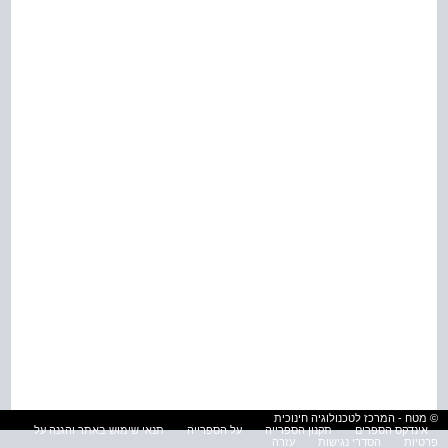
© מטח - המרכז לטכנולוגיה חינוכית
אינדקס הספרים
תקנון הספרייה
על הספרייה
תנאי שימוש באתר והגנה על
פרטיות
הסדרי נגישות
עזרה