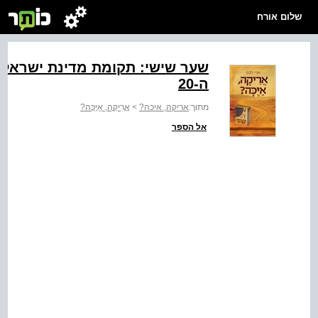
שלום אורח
שער שישי: תקומת מדינת ישראל 
ה-20
מתוך:
אריקה, איכה?
>
אֲֲרִִיקֶֶה, אַַיֶּכָּה?
אל הספר