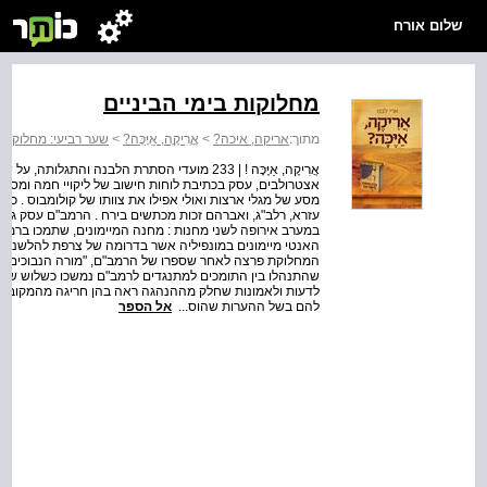
שלום אורח
מחלוקות בימי הביניים
מתוך:
אריקה, איכה?
>
אֲֲרִִיקֶֶה, אַַיֶּכָּה?
>
שער רביעי: מחלוקות 
אֲרִיקֶה, אַיֶּכָּה ! | 233 מועדי הסתרת הלבנה ו
אצטרולבים, עסק בכתיבת לוחות חישוב של ליקויי חמה ומסלו
מסע של מגלי ארצות ואולי אפילו את צוותו של קולומבוס . 
במערב אירופה לשני מחנות : מחנה המיימונים, שתמכו ברמב"ם
האנטי מיימונים במונפיליה אשר בדרומה של צרפת להלשנה בפ
המחלוקת פרצה לאחר שספרו של הרמב"ם, "מורה הנבוכים", הג
שהתנהלו בין התומכים למתנגדים לרמב"ם נמשכו כשלוש שני
לדעות ולאמונות שחלק מההנהגה ראה בהן חריגה מהמקובל במסו
להם בשל ההערות שהוס...
אל הספר