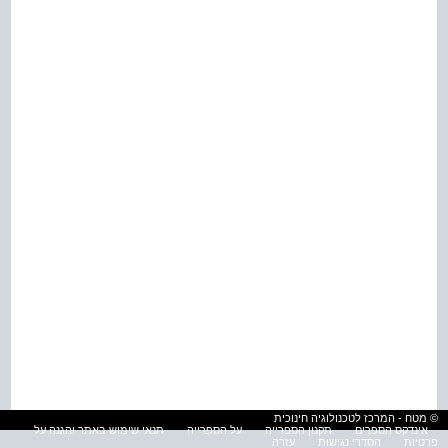
© מטח - המרכז לטכנולוגיה חינוכית
אינדקס הספרים
תקנון הספרייה
על הספרייה
תנאי שימוש באתר והגנה על
פרטיות
הסדרי נגישות
עזרה