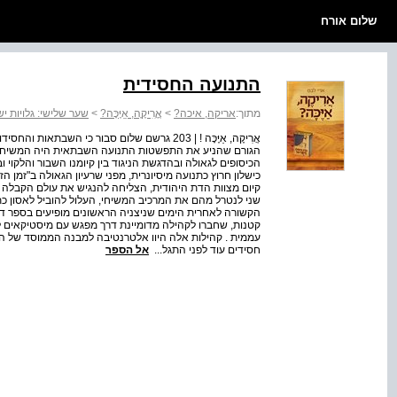
שלום אורח
התנועה החסידית
מתוך:
אריקה, איכה?
>
אֲֲרִִיקֶֶה, אַַיֶּכָּה?
>
שער שלישי: גלויות י
הגורם שהניע את התפשטות התנועה השבתאית היה המשיחיו
הכיסופים לגאולה ובהדגשת הניגוד בין קיומנו השבור והלקוי 
כישלון חרוץ כתנועה מיסיונרית, מפני שרעיון הגאולה ב"זמן
קיום מצוות הדת היהודית, הצליחה להנגיש את עולם הקבלה
שני לנטרל מהם את המרכיב המשיחי, העלול להוביל לאסון כת
הקשורה לאחרית הימים שניצניה הראשונים מופיעים בספר דניאל
קטנות, שחברו לקהילה מדומיינת דרך מפגש עם מיסטיקאים ל
חסידים עוד לפני התגל...
אל הספר