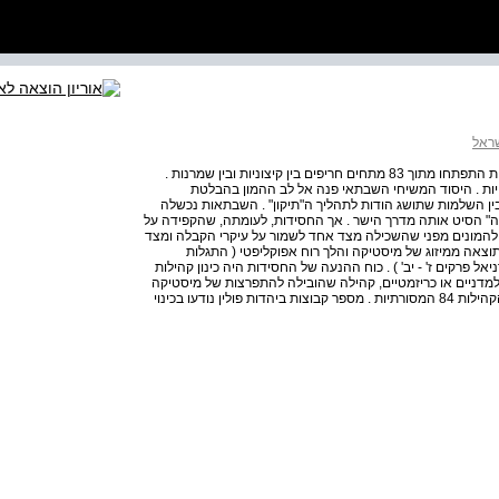
שראל
אֲרִיקֶה, אַיֶּכָּה ! | 203 גרשם שלום סבור כי השבתאות והחסידות התפתחו מתוך 83 מתחים חריפים בין קיצוניות ובין שמרנות .
ת . היסוד המשיחי השבתאי פנה אל לב ההמון בהבלטת
ובין השלמות שתושג הודות לתהליך ה"תיקון" . השבתאות נכשלה
 הזה" הסיט אותה מדרך הישר . אך החסידות, לעומתה, שהקפידה על
 להמונים מפני שהשכילה מצד אחד לשמור על עיקרי הקבלה ומצד
וצאה ממיזוג של מיסטיקה והלך רוח אפוקליפטי ( התגלות
 פרקים ז' - יב' ) . כוח ההנעה של החסידות היה כינון קהילות
מדניים או כריזמטיים, קהילה שהובילה להתפרצות של מיסטיקה
עממית . קהילות אלה היוו אלטרנטיבה למבנה הממוסד של הקהילות 84 המסורתיות . מספר קבוצות ביהדות פולין נודעו בכינוי