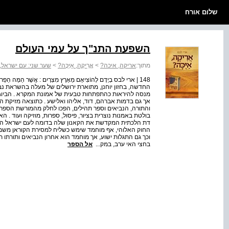
שלום אורח
השפעת התנ"ך על עמי העולם
מתוך:
אריקה, איכה?
>
אֲֲרִִיקֶֶה, אַַיֶּכָּה?
>
שער שני: עם ישראל,
148 | ארי לבס בְיָדָם לְהוֹצִיאָם מֵאֶרֶץ מִצְרָיִם : אֲשֶׁר הֵמָּ
החדשה, בחזון יוחנן, מתוארת ירושלים של מעלה בהשראת נבו
מנסה להיראות כהתפתחות טבעית של אמונת המקרא . הביוגרפ
אך גם בדמות אברהם, דוד, אליהו ואלישע . כתוצאה מזיקת
והתורה, הנביאים וספר תהילים, הפכו לחלק מהמורשת הספרו
בולטת באמנות נוצרית בציור, פיסול, ספרות, מוזיקה ועוד .
דת הלכתית המקדשת את הקאנון שלה בדומה לעם ישראל המ
החוק האלוהי, אף מוחמד שימש כשליח למסירת הקוראן משמיי
וכך גם התגלות ישוע, אך מוחמד הוא אחרון הנביאים ותורתו תק
בחצי האי ערב, במק...
אל הספר