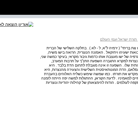
 תורת ישראל ועמי העולם
ה הֵפֵרוּ אֶת בְּרִיתִי" ( ירמיה ל"א, ל - לא ) . בחלקה השלישי של הברית
אות ישעיהו ויחזקאל . האמונה הנוצרית, הרואה בישו משיח,
יה של ישו מעצבת אותו כדמות גיבור מקראי, בעיקר כמשה שני,
 הנצרות למקרא התגברה השפעת התנ"ך על תרבות המערב,
תית שלו . השפעה זו אינה מוגבלת לתחום הדת בלבד . היא
 האסלאם, הדת המונותאיסטית השלישית והצעירה מהנצרות, היא
קדש את תורתו . כמו שמשה שימש כשליח האלוהים בהעברת
ם למאמיניו . לדעת הקוראן, ההתגלות למשה יפה הייתה לזמנה
פה לעולמים . הודות להימצאותן של קהילות יהודיות ונוצריות