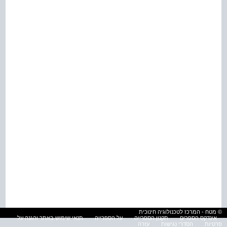
© מטח - המרכז לטכנולוגיה חינוכית
אינדקס הספרים
תקנון הספרייה
על הספרייה
תנאי שימוש באתר והגנה על
פרטיות
הסדרי נגישות
עזרה