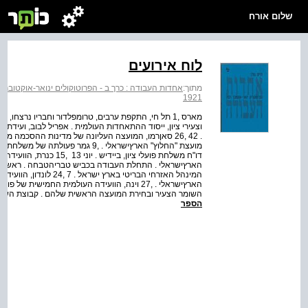
שלום אורח
לוח אירועים
מתוך:
אחדות העבודה : כרך ב - הפרוטוקולים ינואר-אוקטובר 1921
1921
הארץ­ישראלי . ,27 וינה, הוועידה העולמית החמישית
השומר הצעיר ובחירת המועצה הראשית שלהם . קבוצת השומר הצעיר בביתניה עילית
הספר