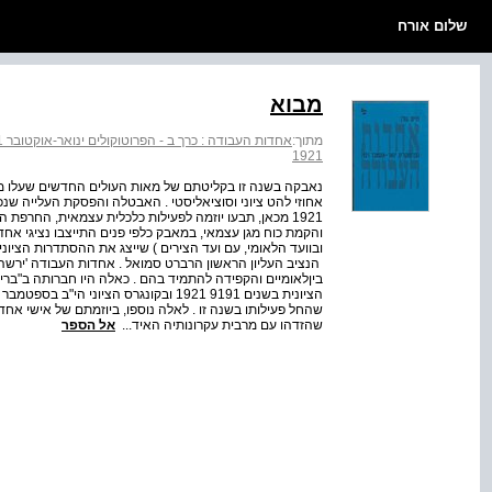
שלום אורח
מבוא
מתוך:
אחדות העבודה : כרך ב - הפרוטוקולים ינואר-אוקטובר 1921
1921
נאבקה בשנה זו בקליטתם של מאות העולים החדשים שעלו מג
אחוזי להט ציוני וסוציאליסטי . האבטלה והפסקת העלייה שנ
1921 מכאן, תבעו יוזמה לפעילות כלכלית עצמאית, החרפת
והקמת כוח מגן עצמאי, במאבק כלפי פנים התייצבו נציגי אח
­ הנציב העליון הראשון הרברט סמואל . אחדות העבודה 'ירשה'
בין­לאומיים והקפידה להתמיד בהם . כאלה היו חברותה ב"ברי
שהחל פעילותו בשנה זו . לאלה נוספו, ביוזמתם של אישי אחד
שהזדהו עם מרבית עקרונותיה האיד...
אל הספר