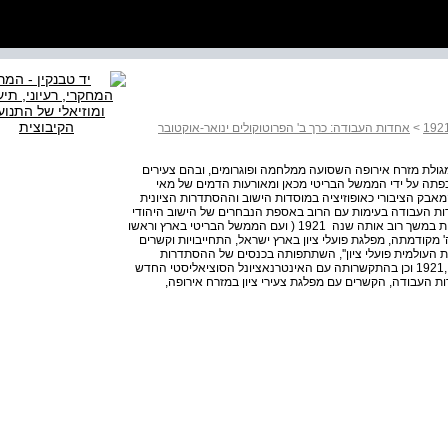
>
אחדות העבודה: כרך ב' הפרוטוקולים ינואר-אוקטובר
ולת מזרח אירופה השסועה ממלחמה ופוגרומים, ובהם צעירים
כפתה על ידי הממשל הבריטי מכאן ומאורעות הדמים של מאי
 המאבק הציבורי כאופוזיציה במוסדות הישוב וההסתדרות הציונית
דות העבודה בעימות עם הרוב באספת הנבחרים של הישוב היהודי
ובוועד הלאומי, עם ועד הצירים ) שייצג את ההסתדרות הציונית במשך רוב אותה שנה ­ 1921 ( ועם הממשל הבריטי בארץ וראשו
 מקודמתה, מפלגת פועלי ציון בארץ ישראל, התחייבויות וקשרים
ת העולמית פועלי ציון'', השתתפותה בכנסים של ההסתדרות
הציונית בשנים 9191­ 1921 ובקונגרס הציוני הי"ב בספטמבר ,1921 וכן בהתקשרותה עם האינטרנאציונל הסוציאליסטי החדש
ות העבודה, הקשרים עם מפלגת צעירי ציון במזרח אירופה,