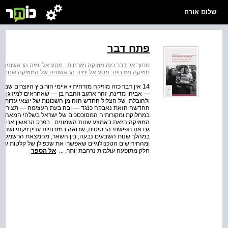
שלום אורח
פתח דבר
מתוך:
אין דבר כזה מוזיקה מזרחית : מסע אל ימיה הראשוני
מוזיקה מזרחית: מסע אל ימיה הראשונים של המוזיקה שחול
14 אין דבר כזה מוזיקה מזרחית • איימי הורוביץ היוצרים 
— אביהו מדינה, זהר ארגוב וזהבה בן — שאחראים למיזוגן של 
ולהובלתו של הצליל החדש הזה מן השכונות של יוצאי עדות המ
החדשה הזאת נאבקה כנגד — ובה בעת העצימה — תצורות עדת
במחלוקת ומקורותיה המסוכסכים של ישראל בשלהי המאה הע
המוזיקה הזאת באמצע שנות השמונים . בפרק הראשון אני מצ
גם את תפישתי הבסיסית, שרואה במזרחיות עניין זיקתי ושנו
במהלך שנות השבעים נבעה, בין השאר, מהמצאת הרשמקול ( שא
ומהחידושים הטכנולוגיים שאִפשרו את שכפולן של קלטות שמ
חלק מתופעה עולמית נרחבת יותר, ...
אל הספר