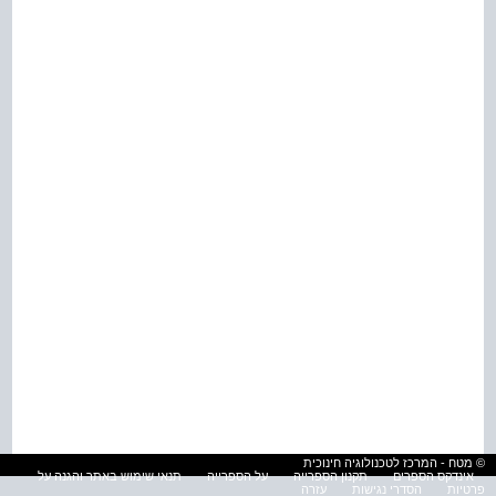
© מטח - המרכז לטכנולוגיה חינוכית
אינדקס הספרים
תקנון הספרייה
על הספרייה
תנאי שימוש באתר והגנה על
פרטיות
הסדרי נגישות
עזרה