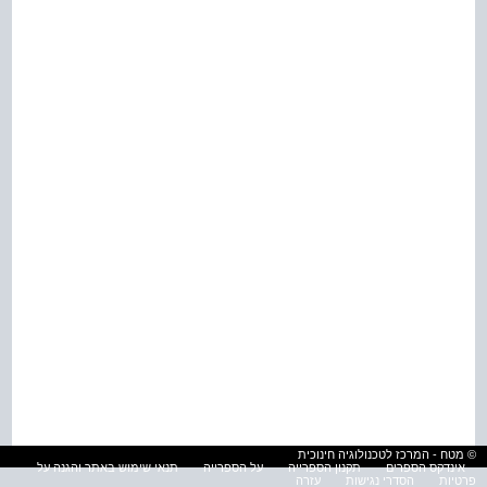
© מטח - המרכז לטכנולוגיה חינוכית
אינדקס הספרים
תקנון הספרייה
על הספרייה
תנאי שימוש באתר והגנה על
פרטיות
הסדרי נגישות
עזרה