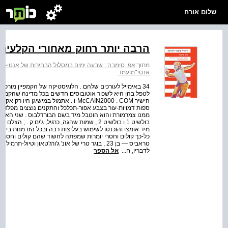
שלום אורח
הרבה יותר רחוק מאחורי הקלעים 
מתוך:
אפ, סימבה : שבעה ימים במסלול הבחירות של אנטי-מו
אנטי־מועמד
לטפל בהן היא לשכור אוטובוסים חדשים בכל מדינה שהקמפי
הישיר McCAIN2000 . COM-ו . אתמול במי
ספות דמויות-עור בצבע אפור-תכלכל והתקנים נוצצים מפלדה
ממנו צמרמורת והוא הוטבל מיד בשם הבורדלבוס . שני האוטוב
מיד אומצו והוכנסו לשימוש בעליצות רבה ובכל הזדמנות ביד
טראביס — בן 23 , בוגר טרי של אונ' ג'ורג'טאון 
לדבריו, ח...
אל הספר