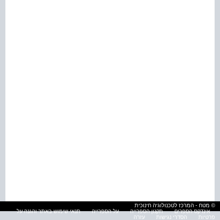
© מטח - המרכז לטכנולוגיה חינוכית
אינדקס הספרים
תקנון הספרייה
על הספרייה
תנאי שימוש באתר והגנה על
פרטיות
הסדרי נגישות
עזרה