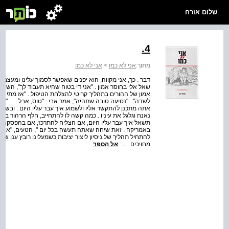
שלום אורח
4.
מתוך:
אני לא כמו
>
אני לא כמו
דבר . כך, אני מקווה, הוא יפנים שאפשר לסמוך עלינו ומעצמו 
שאל אלי בחוסר אמון . "אני די בטוח שהיא תעבוד לך", השיב א
אמון של ההורים בתהליך קריטי להצלחת הטיפול . "אז מתי א
לשדה" . "נסיעה טובה שתהיה", אמר אבי . "טוס, אבל . . . " 
אתה מתכנן להתקשר אליו ולשמוע איך עבר עליו היום . ובש
נאנח וגלגל את עיניו . כמה קשה לו להתחייב, חלף הרהור בראש
תשאל איך עבר עליו היום, אם הצליח להתרכז, אם בהפסקה ש
באמריקה . זאת שיחה שאתה תעשה בכל יום ", הטעים, "אני 
להתחיל תהליך של ניסיון ליצור יציבות כשמעלינו רובץ ענן של
מחויכים . ...
אל הספר