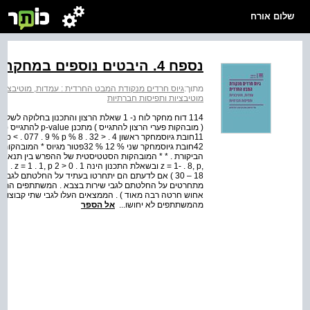
שלום אורח
נספח 4. היבטים נוספים במחקרים הראשון והשני
מתוך:
גיוס חרדים מנקודת המבט החרדית : עמדות, מוטיבציות
מוטיבציות ותפיסות חברתיות
42חובת גיוסמחקר שני % 12 % 32פ
, . 8, p
מהמשתתפים לא יחושו...
אל הספר