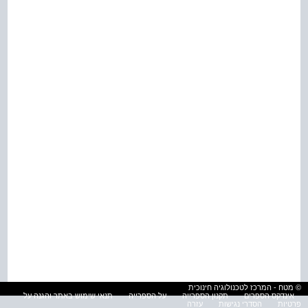
© מטח - המרכז לטכנולוגיה חינוכית
אינדקס הספרים
תקנון הספרייה
על הספרייה
תנאי שימוש באתר והגנה על
פרטיות
הסדרי נגישות
עזרה