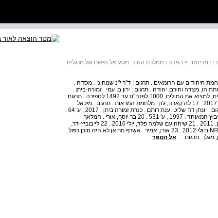
ו במדינתם
>
בגידה בממלכת הסוד: מסע אל נפשם של מרגלים
, יוסף . תולדות מלחמת היהודים עם הרומאים . תרגום : ד"ר י"נ שמחוני . מסדה .
 יוסף בן מתתיהו, מצדה וחורבן יהודה . תרגום : ירון בן עמי . זמורה-ביתן .
2011 . 15 סיוורד, שם . 16 שאמה, סיימון . הסיפור של היהודים, למצוא את המילים, 1000 לפנה"ס עד 1492 לספירה . תרגום :
אביעד שטייר . ספרי עליית הגג - ידיעות אחרונות-ספרי חמד . 2017 . 17 לה קארה, ג'ון . מלחמת המראות . תרגום : מיכאל
מרגולין . שלגי . 1986 . 18 לה קארה, ג'ון . מנהרת היונים . תרגום : יונתן דה שליט וענת רותם . כנרת זמורה ביתן . 2017 , ע' 64 .
19 ריילי, פיטר . כרוניקה של בגידה . תרגום : דורית לנדס . הקיבוץ המאוחד . 1997 , ע' 531 . 20 בר יוסף, אורי . המלאך —
אשרף מרואן, המוסד, והפתעת מלחמת יום כיפור . זמורה-ביתן, 2011 . 21 שיחה עם שלמה פלד, יולי 2016 . 22 לייבוביץ-דר,
שרה . גניזת תיק זעירא : צבי זמיר רותח על ההחלטה . NRG , 13 ביולי 2012 . 23 אורן, אמיר . אשרף מרואן לא היה סוכן כפול .
אל הספר