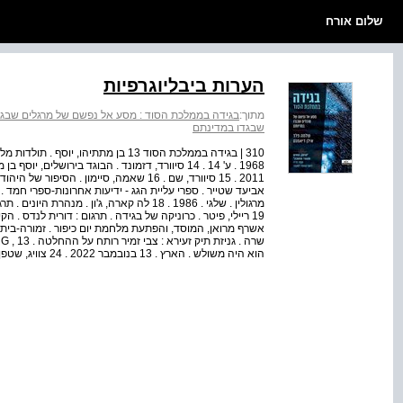
שלום אורח
הערות ביבליוגרפיות
מתוך:
בגידה בממלכת הסוד : מסע אל נפשם של מרגלים שבגד
שבגדו במדינתם
310 | בגידה בממלכת הסוד 13 בן מתתיהו
1968 . ע' 14 . 14 סיוורד, דזמונד . הבוגד בירושלים,
הוא היה משולש . הארץ . 13 בנובמבר 2022 . 24 צוויג, שטפן, מגלן . תרגום ...