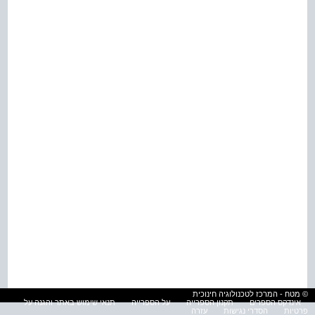
© מטח - המרכז לטכנולוגיה חינוכית
אינדקס הספרים
תקנון הספרייה
על הספרייה
תנאי שימוש באתר והגנה על
פרטיות
הסדרי נגישות
עזרה