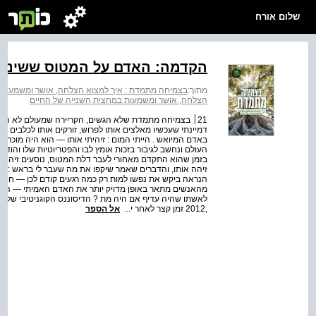
שלום אורח
הקדמה: האדם על המטוס ששינה 
מתוך:
בצמיחה מתמדת : איך למצוא הצלחה, אושר ומשמעות 
הצלחה, אושר ומשמעות במחצית השנייה של החיים
21׀ בצמיחה מתמדת שלא הגשים, הקריירה שמעולם לא הי
דמיינתי שעכשיו מאלצים אותו לפרוש, זורקים אותו לכלבים .
באדם המיואש . הייתי המום : זיהיתי אותו — הוא היה מוכר, א
העולם ונחשב לגיבור בזכות אומץ לבו והפטריוטיות שלו והודות
בזמן שהוא התקדם מאחורי לעבר דלת המטוס, נוסעים זיהו או
זיהה אותו, והדברים שאמר שיקפו את מה שעבר לי בראש : "אד
הנראה ביקש את נפשו למות רק כמה רגעים קודם לכן — חייך 
מהאנשים מתאר באופן מדויק יותר את האדם האמיתי — האי
לאשתו שהיה עדיף אם היה מת ? הדיסוננס הקוגניטיבי של 
,2012 זמן קצר לאחר י...
אל הספר