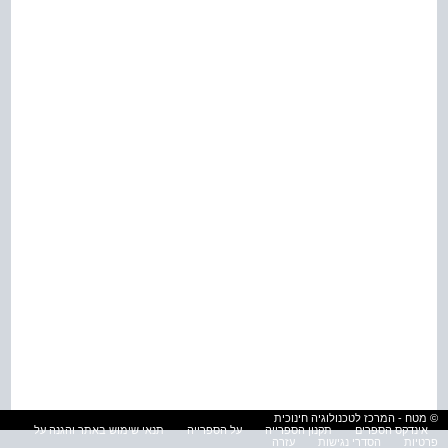
© מטח - המרכז לטכנולוגיה חינוכית
אינדקס הספרים
תקנון הספרייה
על הספרייה
תנאי שימוש באתר והגנה על
פרטיות
הסדרי נגישות
עזרה