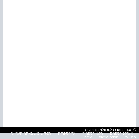
© מטח - המרכז לטכנולוגיה חינוכית
אינדקס הספרים
תקנון הספרייה
על הספרייה
תנאי שימוש באתר והגנה על
פרטיות
הסדרי נגישות
עזרה