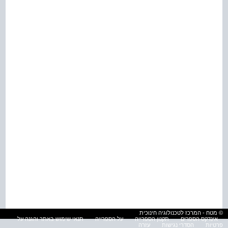
© מטח - המרכז לטכנולוגיה חינוכית
אינדקס הספרים
תקנון הספרייה
על הספרייה
תנאי שימוש באתר והגנה על
פרטיות
הסדרי נגישות
עזרה