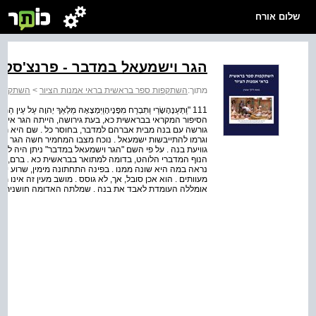
שלום אורח
הגר וישמעאל במדבר - פרנצ'סקו 
מתוך:
השתקפות ספר בראשית בראי אמנות הציור
>
השתקפות 
111 "וַתְּעַנֶּהָשָׂרַי וַתִּבְרַח מִפָּנֶיהָוַיִּמְצָאָהּ מַלְאַךְ יְהוָה עַל ע
הסיפור המקראי בבראשית כא, בעת גירושה, הייתה הגר אישה 
גורשה עם בנה מבית אברהם למדבר, בחוסר כל . שם היא תע
וגרמו להתייבשות ישמעאל . נוכח מצבו המחמיר חשה הגר חוסר
גוויעת בנה . על פי השם "הגר וישמעאל במדבר" ניתן היה לצפ
הנוף המדברי הלוהט, בדומה למתואר בבראשית כא . ברם, ק
נראה במה היא שונה ממנו . בפינה התחתונה מימין, שרוע ישמ
מעוותים . הוא אכן סובל, אך, לא גוסס . מושב מעין זה אינו
אומללה העומדת לאבד את בנה . שמלתה האדומה חושנית ועב