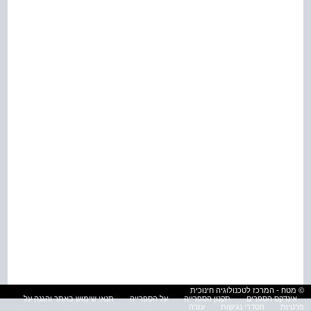
© מטח - המרכז לטכנולוגיה חינוכית
אינדקס הספרים
תקנון הספרייה
על הספרייה
תנאי שימוש באתר והגנה על
פרטיות
הסדרי נגישות
עזרה