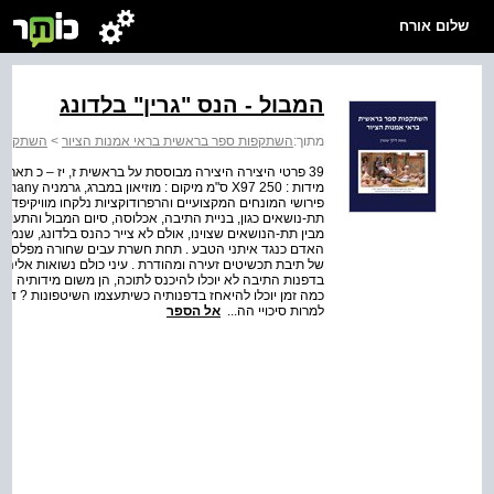
שלום אורח
המבול - הנס "גרין" בלדונג
מתוך:
השתקפות ספר בראשית בראי אמנות הציור
>
השתקפות 
פירושי המונחים המקצועיים והרפרודוקציות נלקחו מוויקיפדי
תת-נושאים כגון, בניית התיבה, אכלוסה, סיום המבול והתעור
מבין תת-הנושאים שצוינו, אולם לא צייר כהנס בלדונג, שנמ
האדם כנגד איתני הטבע . תחת חשרת עבים שחורה מפלסת דר
של תיבת תכשיטים זעירה ומהודרת . עיני כולם נשואות אליה,
בדפנות התיבה לא יוכלו להיכנס לתוכה, הן משום מידותיה הזע
כמה זמן יוכלו להיאחז בדפנותיה כשיתעצמו השיטפונות ? דומה 
למרות סיכויי הה...
אל הספר