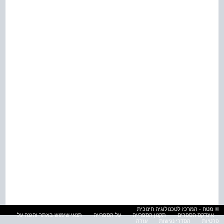
© מטח - המרכז לטכנולוגיה חינוכית
אינדקס הספרים
תקנון הספרייה
על הספרייה
תנאי שימוש באתר והגנה על
פרטיות
הסדרי נגישות
עזרה