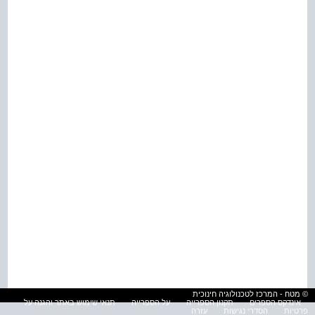
© מטח - המרכז לטכנולוגיה חינוכית
אינדקס הספרים
תקנון הספרייה
על הספרייה
תנאי שימוש באתר והגנה על
פרטיות
הסדרי נגישות
עזרה