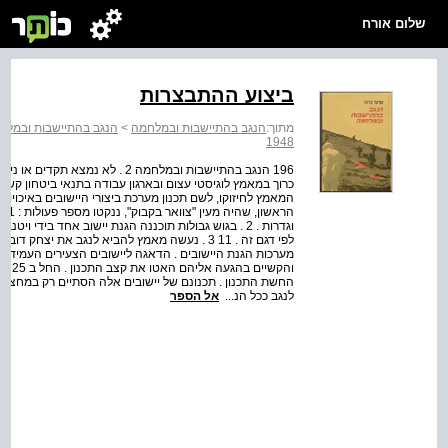
שלום אורח
ביצוע ההתבצרות
מתוך:
הנגב בהתיישבות ובמלחמה
>
הנגב בהתיישבות ובמלח
1948
196 הנגב בהתיישבות ובמלחמה 2 . ל
כרוך במאמץ לוגיסטי עצום ובארגון עבודה בתנאי ביטחון קש
המאמץ לחיזוקו, לשם תכנון מערכת ביצורי היישובים באיכויות
הרא
וגדרות . 2 . בגוש גבולות תוכננה הגנת יישוב אחד בידי
לפי דגם זה . 11 3 . נעשה מאמץ להביא לנגב את יצ
מערכות הגנת היישובים . הדאגה ליישובים הצעירים העמידה
והקש
החשת התכנון . תכנונם של יישובים אלה הסתיים רק במחצית ה
לנגב ככל הנ...
אל הספר