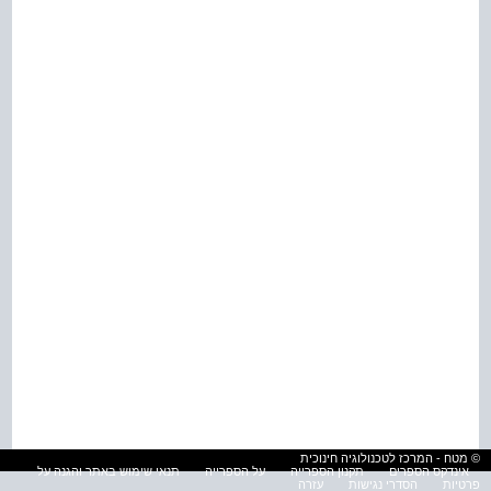
© מטח - המרכז לטכנולוגיה חינוכית
אינדקס הספרים
תקנון הספרייה
על הספרייה
תנאי שימוש באתר והגנה על
פרטיות
הסדרי נגישות
עזרה