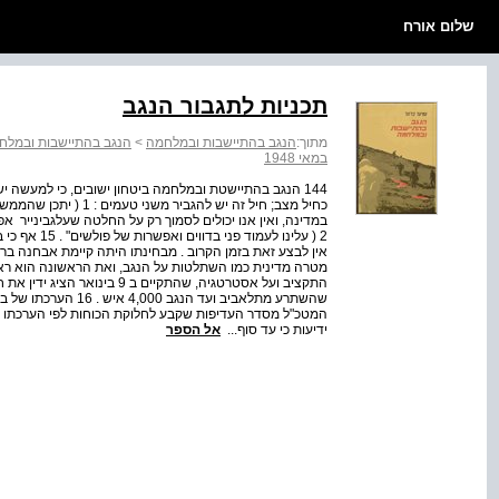
שלום אורח
תכניות לתגבור הנגב
מתוך:
הנגב בהתיישבות ובמלחמה
>
הנגב בהתיישבות ובמלח
במאי 1948
144 הנגב בהתיישטת ובמלחמה ביטחון ישובים, כי למעשה י
כחיל מצב; חיל זה יש לה
במדינה, ואין אנו יכולים לסמוך רק על החלטה שעל­גבי­נייר ­ אפ
אין לבצע זאת בזמן הקרוב . מבחינתו היתה קיימת אבחנה ברו
מטרה מדינית כמו השתלטות על הנגב, ואת הראשונה הוא ראה
שהשתרע מתל­אביב ועד ה
המטכ"ל מסדר העדיפות שקבע לחלוקת הכוחות לפי הערכתו את
ידיעות כי עד סוף...
אל הספר