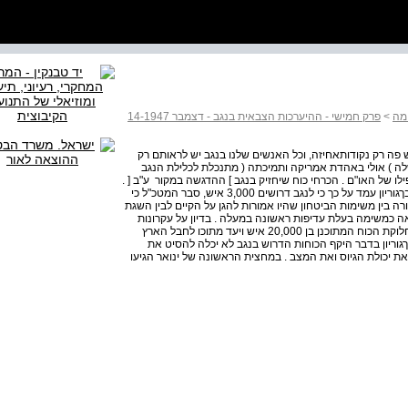
מה
>
פרק חמישי - ההיערכות הצבאית בנגב - דצמבר 14-1947
ש פה רק נקודות­אחיזה, וכל האנשים שלנו בנגב יש לראותם רק
גביר משני טעמים : 1 ( יתכן שהממשלה ) אולי באהדת אמריקה ותמיכתה ( מתנכלת לכלילת הנגב
ילו של האו"ם . הכרחי כוח שיחזיק בנגב ] ההדגשה במקור ­ ע"ב [ .
2 ( עלינו לעמוד פני בדווים ואפשרות של פולשים" . 15 אף כי בךגוריון עמד על כך כי לנגב דרושים 3,000 איש, סבר המטכ"ל כי
רה בין משימות הביטחון שהיו אמורות להגן על הקיים לבין השגת
 כמשימה בעלת עדיפות ראשונה במעלה . בדיון על עקרונות
התקציב ועל אסטרטגיה, שהתקיים ב­ 9 בינואר הציג ידין את חלוקת הכוח המתוכנן בן 20,000 איש ויעד מתוכו לחבל הארץ
נגב 4,000 איש . 16 הערכתו של בךגוריון בדבר היקף הכוחות הדרוש בנגב לא יכלה להסיט את
 יכולת הגיוס ואת המצב . במחצית הראשונה של ינואר הגיעו