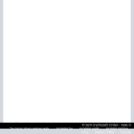
© מטח - המרכז לטכנולוגיה חינוכית
אינדקס הספרים
תקנון הספרייה
על הספרייה
תנאי שימוש באתר והגנה על
פרטיות
הסדרי נגישות
עזרה