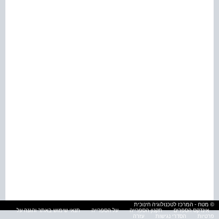
© מטח - המרכז לטכנולוגיה חינוכית
אינדקס הספרים
תקנון הספרייה
על הספרייה
תנאי שימוש באתר והגנה על
פרטיות
הסדרי נגישות
עזרה