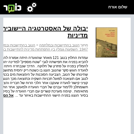
שלום אורח
יבולה של האסטרטגיה היישובית 
מדיניות
מתוך:
הנגב בהתיישבות ובמלחמה
>
הנגב בהתיישבות ובמלח
1947: השפעות גומלין בין התפתחות מדינית להתיישבות בנגב
עמדות החלוץ בנגב 121 מאחר שהוועדה היתה 
להביא בפניה את תפישתה לגבי "שטח מספיק" למדינה יהודי
לוועדה הוגש סקר שהנגב הוצג בו כשטח ריק יחסית מתושבי
שחינותו של הנגב, הצביעה הסוכנות על הימצאות מים בכמויות
קציני קישור לוועדה שעקבו אחר הלכי הרוח של חבריה והציגו
תשומת­לב ללימוד עברם של חברי הוועדה ולמעקב אחר התבטא
בסיור הוצגו בפניה הישגי ההתיישבות באיזור עד ...
אל הספר