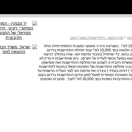
מה
>
פרק ראשון - ההתיישבות בשער-הנגב
28 הנגב בהתיישבות ובמלחמה יישוב אחד לא יעלה על 10,000 לא"י . כשנראה היה כי מאמצי המגבית ההסתדרותית החלו
לשאת פרי הודיע הרצפלד במאי 1941 שהוא מתחייב להמציא הלוואה בסך 10,000 לא"י עבור תחילת ההתיישבות בדרום .
שב בהוגי, כדי שיתחיל בעיבוד אדמות הוגי, שהיו בתהליך רכישה
 בפועל הכסף לעלייה על הקרקע . כיוון שהתיישבות זו עדיין לא
מאפשרות חיובית זו, לשכנע את מחלקת ההתיישבות ואת אוסישקין
 זכרו של דב הוז באדמות הוגי . ב­ 23 ביוני סוכם כי מחלקת ההתיישבות של הסוכנות תטפל בהכנות להתיישבות
מאוחד ) דורות בעתיד ( עיבדה את אדמות הוג' לפני העלייה הרשמית על
 את המערכת המוסדית לפעול למען קידום ההתיישבות בדרום בקצב
מזורז יותר . מגבית הסתדרות העובדים הצליחה לצבור תרומות והתחייבויות כספיות בסך 30,000 לא"י לערך . סכום זה וסכומים