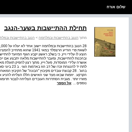
שלום אורח
תחילת ההתיישבות בשער-הנגב
מתוך:
הנגב בהתיישבות ובמלחמה
>
הנגב בהתיישבות ובמלח
הוצע לו על­ידי וייץ, כי בשלב ראשון יקבע הגוף המיועד להתיי
ובהכנות להתיישבות, ומעבר להתיישבות מלאה יתבצע אם יימצא
אושרה על­ידי המוסדות, פעל וייץ, מתוך רצון להפיק תועלת 
לתת יד להנצחת
בהוג' . 28 קבוצת עובדים מקיבוץ "הבונה" של הקיבוץ ה
הקרקע . יוזמות שבאו מצד שני האישים הללו הצליחו להניע
נוספים ...
אל הספר