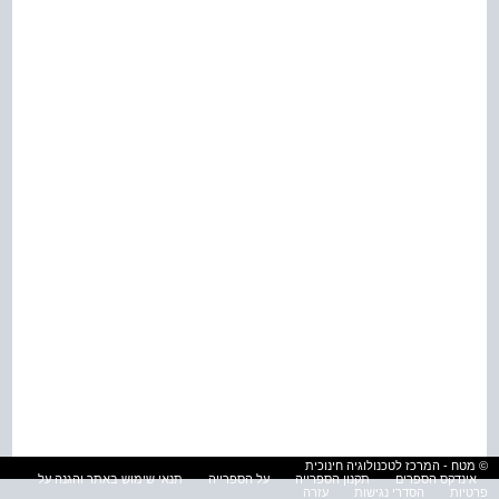
© מטח - המרכז לטכנולוגיה חינוכית
אינדקס הספרים
תקנון הספרייה
על הספרייה
תנאי שימוש באתר והגנה על
פרטיות
הסדרי נגישות
עזרה