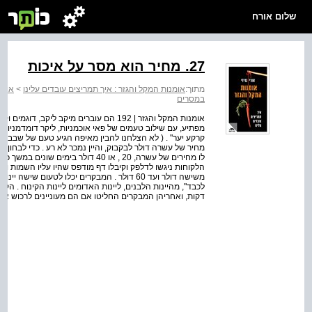
שלום אורח
27. מחיר הוא מסר על איכות
מתוך:
אומנות המקל והגזר : איך תמריצים עובדים עלינו
>
אומנ
במסרים
מפתיע, עם שילוב טעמים של פאי אוכמניות, ליקר דומדמניות
קרקע יער" . ( לא הצלחנו להבין מאיפה הגיע טעם של שבבי עיפ
מחיר של עשרה דולר לבקבוק, והיין נמכר לא רע . כדי לבחון 
לו מחירים של עשרה, 20 , או 40 דולר ב
הלקוחות ניגשו לדלפק וקיבלו דף מודפס שהיו עליו השמות וה
משישה דולר ועד 60 דולר . המבקרים יכלו לטעום
דקות, ואחריהן המבקרים החליטו אם הם מעוניינים לרכוש את 