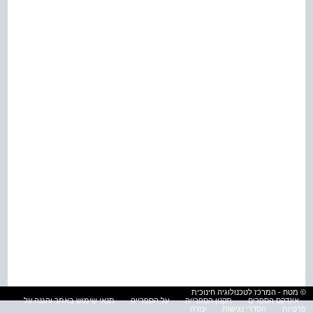
© מטח - המרכז לטכנולוגיה חינוכית
אינדקס הספרים
תקנון הספרייה
על הספרייה
תנאי שימוש באתר והגנה על
פרטיות
הסדרי נגישות
עזרה