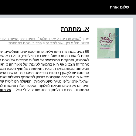
שלום אורח
א. מחתרת
מתוך:
"אשה עבריה בל יאבד חלקך" : נשים בימין הציוני חילוני 
הציוני חילוני בין יישוב למדינה
>
פרק ב: נשים במחתרת
69 נשים במחתרת הישראלית או ההיסטוריונים הפוליטיים, 
נוטים לראות בה גורם שולי במערכת הפוליטית, גידול פרא שא
לאחרונה, ומחקרים המצביעים על שוליות מספרית של נשים ב
מחקר זה מצביע אף הוא בהמשך לטענתו של מאיר חזן כי 
הביטחוני נובעת מתקרת זכוכית המושתת על חוקי הטבע המ
ההיסטוריות לאַשוּרָן בחסות הפריזמה המגדרית . הנשים הפע
ישראל אורגן על פי נטייה סקטוריאלית . הפעולה הפוליטית של
ואיגודים מקצועיים הביאה לחלוקה הסקטוריאלית ושימורה לאורך
המחתרות . מידת הצלחתן הייתה שונה . לח"י הצל...
אל הספ