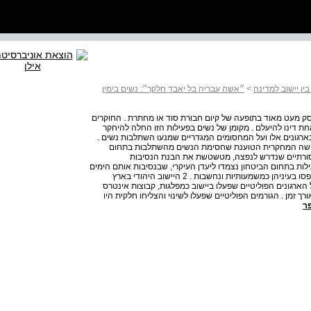
בין יישוב למדינה
>
״אשה עבריה בל יאבד חלקך״: נשים בימין
עסק מעט מאוד בתופעה של קיום חבורת סוד או מחתרת . החוקרים
חת דינו להיעלם . מקומן של נשים בפעילות הזו החלה להיחקר
ארגונים אלו ועל המחסומים המגדריים שמנעו השתלבות נשים .
הגישה המחקרית הטוענת שחסימת הנשים מהשתלבות בתחום
סורתיים שנדרש לנפצה, מטשטשת את הבנת הנסיבות
ילות בתחום הביטחון נצמדו ליעדן העיקרי, שבנסיבות אותם הימים
פירושו היה ההכרה העקרונית בזכותן להשתתף בפעילות שנתפסו בעיניהן כמשמעותיות ונחשבות . 2 היישוב היהודי בארץ
 הארגונים הפוליטיים שפעלו ביישוב כמפלגות, קבוצות אינטרס
 זמן . הגורמים הפוליטיים שפעלו לשינוי והצליחו חלקית היו
ר