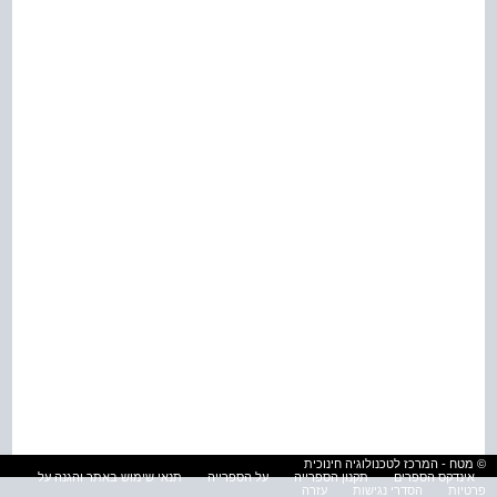
© מטח - המרכז לטכנולוגיה חינוכית
אינדקס הספרים
תקנון הספרייה
על הספרייה
תנאי שימוש באתר והגנה על
פרטיות
הסדרי נגישות
עזרה