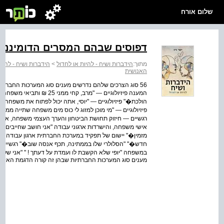
שלום אורח
דפוסים שבהם המסרים הדומיננטי
מתוך:
הידברות ושיח - להיות או לחדול
>
הידברות ושיח - להיו
האנושית
56 סוג הצרכים שלהם נדרשים מענים סוג המערכות החברת
המענה פיזיולוגיים — "מרב, ק
הולכת�" פיזיולוגיים — "יוסי, אתה יכול לפתוח את משפחה נ
פיזיולוגיים — "מי מוכן למזוג לי כוס מים משפחה שתייה ממטה
רגשיים — חיזוק תחושת הביטחון והערך העצמי משפחה, ארג
אישי משפחה, והישרדות ארגוני עבודה "אני חושב שחייבים לה
מזמין�" יישום של תפקיד במערכת החברתית ארגון עבודה מסו
חדש�" "הסלולרי שלו בממתינה, תכף אנסה שוב�" רגשיים —
מענים סוג המערכות החברתיות שבהן זה קורה הדגמת האינ..