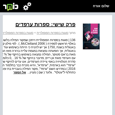
שלום אורח
פרק שישי: ספרות ערפדים
מתוך:
סוגות בספרות הפופולרית
>
סוגות בספרות הפופולרית
136 | סוגות בספרות הפופולרית וייתכן שמקור המילה בלשו
"ערפד" הוא בארמית, "ערפדא", והיא נזכרת כבר בתלמוד הבבלי ב
2016 ) במדרש השם "ערפד", מקור המילה בעברית בת זמננ
כתחליף ל"עטלף" . גלעד ( שם ) מציין...
אל הספר