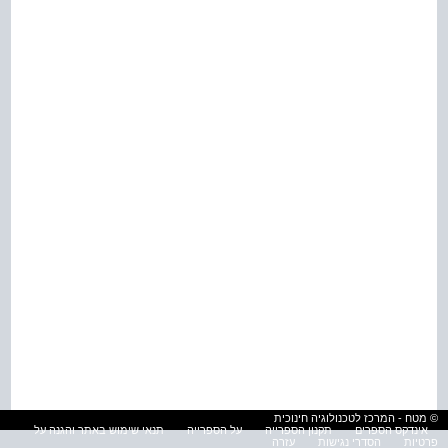
© מטח - המרכז לטכנולוגיה חינוכית
אינדקס הספרים
תקנון הספרייה
על הספרייה
תנאי שימוש באתר והגנה על
פרטיות
הסדרי נגישות
עזרה