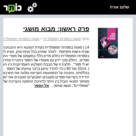
שלום אורח
פרק ראשון: מבוא מושגי
מתוך:
סוגות בספרות הפופולרית
>
סוגות בספרות הפופולרית
14 | סוגות בספרות הפופולרית נקודת המוצא היא ההבחנה הד
שורת גישות ותפיסות . לאחר שאדון בכל אחת מהן, אציע לשל
בספרות הפופולרית כחלק מדיון כללי במקומם של ממדי הה
ספרים . כחלק מכך יידון גם מעמדו של הספר בחברה עתירת המ
יש לי ספר" . הלצה זו של כוכבת הקולנוע האמריקנית ג'ין הא
( ,2014 עמ' 80 ) כדי לחדד טיעון בדבר גוויעתו ש
בכללותה, והקינה על התמעטות הקריאה מלווה את התרבות המע
הירידה בקריאת ספרים מקוננים המבקרים המבכים את "מות ה
מסחור הפנאי הוביל בין היתר לדעיכת ההפקה והצריכה של ספ
"פופולריים", מושג שהפך...
אל הספר