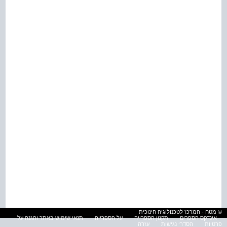
© מטח - המרכז לטכנולוגיה חינוכית
אינדקס הספרים
תקנון הספרייה
על הספרייה
תנאי שימוש באתר והגנה על
פרטיות
הסדרי נגישות
עזרה