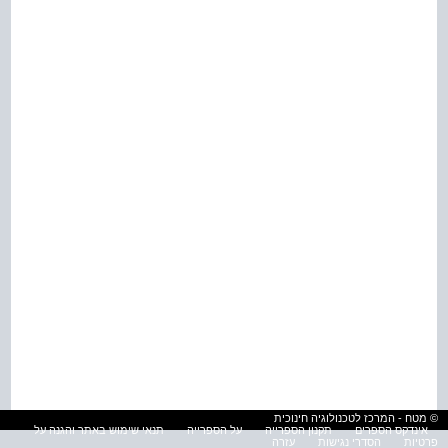
© מטח - המרכז לטכנולוגיה חינוכית
אינדקס הספרים
תקנון הספרייה
על הספרייה
תנאי שימוש באתר והגנה על
פרטיות
הסדרי נגישות
עזרה