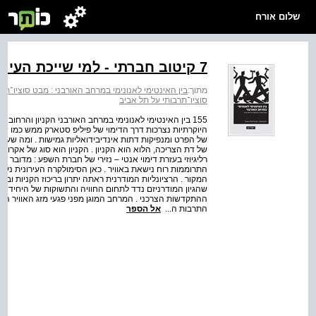
שלום אורח
7 קיטוב חברתי - למי שייכת העיר?
מתוך:
בין האינטימי לאנונימי במרחב האורבני : מבט סוציו־תר
סוציו־תרבותי על תל אביב
155 בין האינטימי לאנונימי במרחב האורבני הקניון והרחוב 
היוקרתיות נצרכות דרך הדימוי של פיליפ סטארק ממש כמו שאמ
של הפרט ומנפיקות דתות אינדיבידואליות גמישות . ומה שע
של דת הצריכה, הלוא הוא הקניון . הקניון הוא סוג של אקרו
רליגיוזי בעזרת דימוי אנטי – נזירי של חברת השפע : מדובר 
התרוממות רוח נישאת באוויר . כאן הסימולקרה העירונית נע
המקור . הרציונליות המודרנית ראתה יתרון בריכוז הקניות וביצ
שהגיון המודרניזם נדד לתחום החוויה והתשוקות של היחיד המ
ההתקדשות הצרכני . המרחב המוגן מפני פגעי מזג האוויר הפך
התרבות ה...
אל הספר