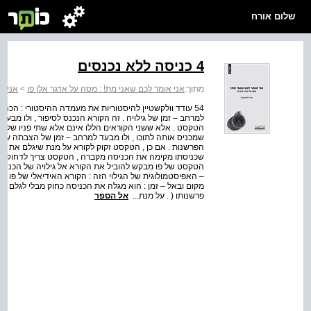
שלום אורח
4 כניסה ללא נכנסים
מתוך:
אני אומר לכם שאני מת! : מסה על אדגר אלן פו
>
אני א
54 עודד וולקשטיין להיסטוריות את מעמדה ההיסטורי : הכ
למרחב – זמן של גילויה . זה הקורא הנכנס לסיפור , ולו מבעד
הטקסט . אלא ששני הקוראים הללו אינם אלא שתי פניו של ה
שמכניס אותה לתוכו , ולו מבעד למרחב – זמן של הצבתה על גב
הפרשנות . אם כן , הטקסט זקוק לקורא על מנת שיגלם את הכ
שכניסתו מקימה את הכניסה מקברה , הטקסט צריך לדחוק א
הטקסט של פו מבקש להוביל את הקורא אל גילויה של הכניסה
– האפיסטמולוגית של הגילוי הזה : הקורא האידיאלי של פו מ
מקום ובאל – זמן : הוא מגלה את הכניסה כחוק מבלי לגלם אותה
פרשנותו ( . על מנת...
אל הספר