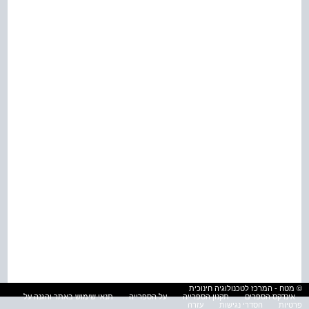
© מטח - המרכז לטכנולוגיה חינוכית
אינדקס הספרים
תקנון הספרייה
על הספרייה
תנאי שימוש באתר והגנה על
פרטיות
הסדרי נגישות
עזרה