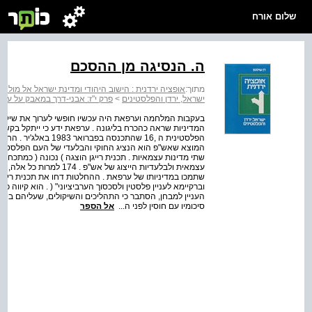
שלום אורח
ה. הנסיגה מן ההסכם
מתוך:
אופציה ירדנית : הישוב היהודי ומדינת ישראל אל מו
ישראל, ירדן והפלסטינים
>
פרק י"ז: אבני-דרך במאבק על עתידה 
בעקבות המלחמה וערפאת היה עכשיו חופשי לערוך את שיקול
המדיניות שראה כהכרח בל­יגונה . ערפאת ידע כי ייתקל בקשי
הפלסטינית ה­ ,16 שהתכ
המוצא שאש"פ הוא הנציג החוקי והבלעדי של העם הפלסטיני
שתי מדינות עצמאיות . תכנית רייגן הוצגה ) נכונה ( כמתכח
עצמאית ולבלעדיות הייצוג 
שתמכו במדיניותו של ערפאת . ההחלטות דחו את תכנית רייגן ב
ובר­קיימא לעניין פלסטין ולסכסוך הערבי­ציוני" ( . הוא קיווה
העניין למבחן, הסתבר כי התהליכים והשיקולים, שעליהם ביס
סיכומיו עם חוסין לפני ה...
אל הספר