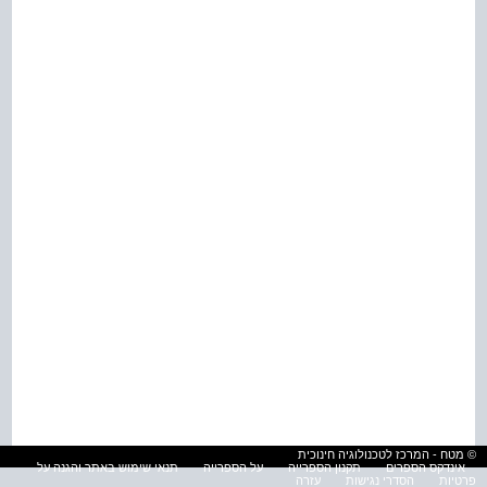
© מטח - המרכז לטכנולוגיה חינוכית
אינדקס הספרים
תקנון הספרייה
על הספרייה
תנאי שימוש באתר והגנה על
פרטיות
הסדרי נגישות
עזרה