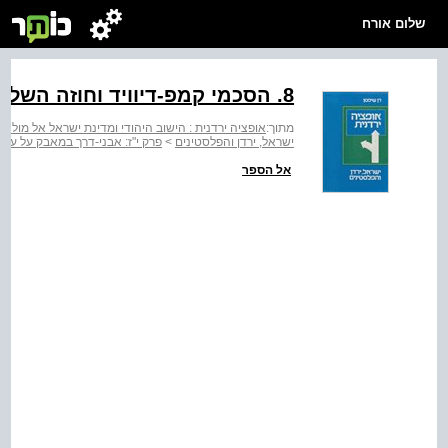
שלום אורח
8. הסכמי קמפ-דיוויד וחוזה השלום עם מצרים
מתוך:
אופציה ירדנית : הישוב היהודי ומדינת ישראל אל מו
ישראל, ירדן והפלסטינים
>
פרק י"ז: אבני-דרך במאבק על עתידה 
אל הספר