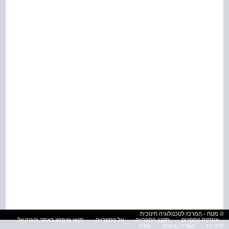
© מטח - המרכז לטכנולוגיה חינוכית
אינדקס הספרים
תקנון הספרייה
על הספרייה
תנאי שימוש באתר והגנה על
פרטיות
הסדרי נגישות
עזרה