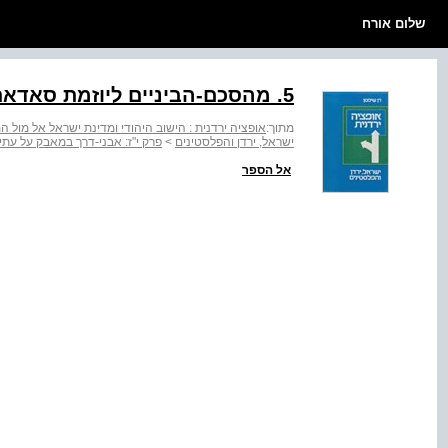
שלום אורח
5. מהסכם-הביניים ליוזמת סאדאת
מתוך:
אופציה ירדנית : הישוב היהודי ומדינת ישראל אל מו
ישראל, ירדן והפלסטינים
>
פרק י"ז: אבני-דרך במאבק על עתידה 
אל הספר