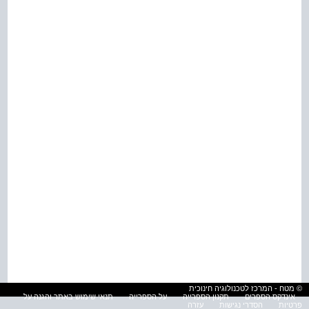
© מטח - המרכז לטכנולוגיה חינוכית
אינדקס הספרים
תקנון הספרייה
על הספרייה
תנאי שימוש באתר והגנה על
פרטיות
הסדרי נגישות
עזרה