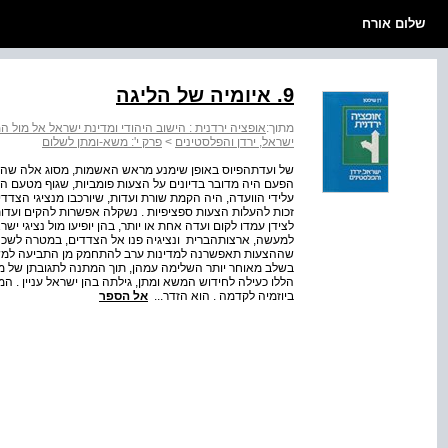
שלום אורח
9. איומיה של הליגה
מתוך:
אופציה ירדנית : הישוב היהודי ומדינת ישראל אל מו
ישראל, ירדן והפלסטינים
>
פרק י': משא-ומתן לשלום
של ועדת­הפיוס באופן שימנע מראש האשמות, מסוג אלה שהוט
הפעם היה מדובר בדיונים על הצעות פומביות, שגוף מטעם ה
על­ידי הוועדה, היה הקמת שורת ועדות, שיורכבו מנציגי הצדדי
זכות להעלות הצעות ספציפיות . נשקלה אפשרות להקים ועדות 
לצידן עמדו לקום ועדה אחת או יותר, בהן יופיעו מול נציגי י
למעשה, ארצות­הברית ­ ונציגיה פנו אל הצדדים, במטרה לש
שההצעות תאפשרנה למדינות ערב להתחמק מן התביעה למשא­ומ
בשלב מאוחר יותר השלימה עמהן, תוך המתנה לתגובתן של מ
הללו כעילה לחידוש המשא­ ומתן, גילתה בהן ישראל עניין . ה
ביוזמיה לקדמה . הוא הזדר...
אל הספר