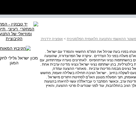
ל המשטר ההאשמי והתנועה הלאומית הפלסטינית
>
אופציה ירדנית:
חו בפניו בעת שניהל את המו''מ החשאי והנפרד עם ישראל .
או"ם מעלה בפני כל הצדדים . עיקרה של הפרוצדורה, שהוצעה
מכון ישראל גלילי לחק
ם בהשתתפות נציגי ועדת­הפיוס . לאחרונים נועדה עמדת­תיוון­, עם
המגן
בילטרליות, בהן ישתתפו נציגי ישראל ונציגי מדינה ערבית אחת .
שראל נציגים מבמה מדינות ערביות . מאחורי ההצעה עמדה,
כנעם לשקלה בחיוב . ישראל הגיבה תחילה בשלילה זועמת, מחשש
תן, תוך הפעלת מנגנון האו''ם לסחיטת ויתורים מישראל .
דינות ערב, וכאשר הסתבר כי עבדאללה עשוי להיאחז בהצעות
מלך הגיב בהתלהבות, עוד לפני שנודעו לו פרטי ההצעה, והאיץ