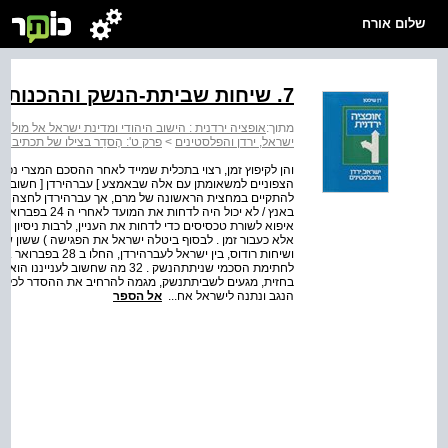
שלום אורח
7. שיחות שביתת-הנשק וההכנות לפעולה בנגב
מתוך:
אופציה ירדנית : הישוב היהודי ומדינת ישראל אל מו
ישראל, ירדן והפלסטינים
>
פרק ט': הֶסדֵר בצילו של תכתיב 
והן לקיפוץ זמן, רצוי בתכלית שמייד לאחר ההסכם המצרי נפתח
להתקיים במחצית הראשונה של מרם, אך עבר­הירדן לחצה על
באנץ / לא יכול 
איפוא לשורת טכסיסים כדי לדחות את העניין, לרבות ניסיון 
אלא כעבור זמן . לבסוף ביטלה ישראל את הפגישה ) ששון שיבנ
לחתימת הסכמי שניתת­הנשק . 32 מה 
בחזית, מגעים לשביתת­נשק, מגמה להרחיב את ההסדר לכלל 
הנגב ונתנה לישראל אח...
אל הספר