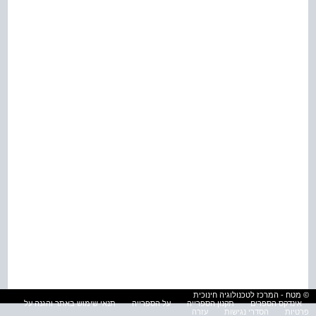
© מטח - המרכז לטכנולוגיה חינוכית
אינדקס הספרים
תקנון הספרייה
על הספרייה
תנאי שימוש באתר והגנה על
פרטיות
הסדרי נגישות
עזרה