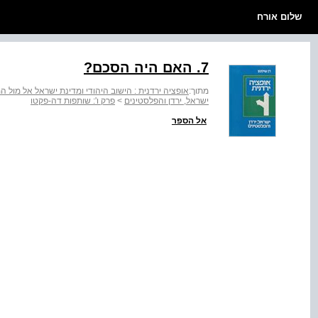
שלום אורח
7. האם היה הסכם?
מתוך:
אופציה ירדנית : הישוב היהודי ומדינת ישראל אל מו
ישראל, ירדן והפלסטינים
>
פרק ו': שותפות דה-פקטו
אל הספר