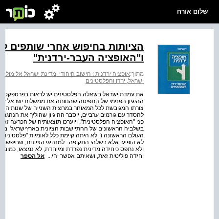
שלום אורח
הציותות בחיפוש אחרי שותפים ל
ו"האופציה העבר-ירדנית"
מתוך:
אופציה ירדנית : הישוב היהודי ומדינת ישראל אל מו
ישראל, ירדן והפלסטינים
את עמדת ישראל בשאלה הפלסטינית יש לראות בפרספקטיבה ש
צורתו המגובשת לכל המאוחר במחצית השנייה של שנות הארבעי
להסדר עם גורמים ערביים, יוסבר ההיגיון שהוליך את הנהגת
בשלביה הראשונים של ההתיישבות הציונית בארץ­ישראל ­ 
העולם הראשונה ( ­ לא היתה קיימת כלל לאומיות "פלסטינית" 
לא הופיעו אלא בשלהי התקופה . למנהיגי הציונות, שחיפשו ד
ולא נתפס כיחידה מדינית נפרדת ומיוחדת, לא נמצאו, כמובן, 
יחידה פוליטית זאת, ושאיתם אפשר יהי...
אל הספר