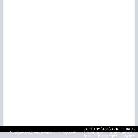
© מטח - המרכז לטכנולוגיה חינוכית
אינדקס הספרים
תקנון הספרייה
על הספרייה
תנאי שימוש באתר והגנה על
פרטיות
הסדרי נגישות
עזרה