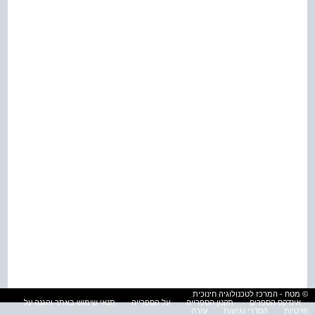
© מטח - המרכז לטכנולוגיה חינוכית
אינדקס הספרים
תקנון הספרייה
על הספרייה
תנאי שימוש באתר והגנה על
פרטיות
הסדרי נגישות
עזרה