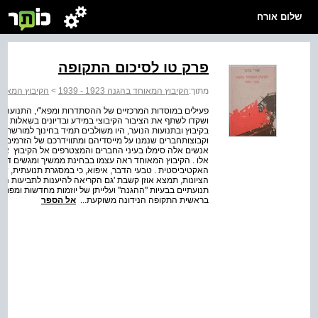
שלום אורח
פרק טו לסיכום התקופה
מתוך:
הקיבוץ המאוחד בהגנה 1923 - 1939
>
הקיבוץ המאוחד בהג
פעילים במוסדות המרכזיים של ההסתדרות ומפא"י, התנועה הצ
ושקדו לשתף את הציבור הקיבוצי במידע ובדיונים בשאלות השעה
בקיבוץ ובתנועות הנוער, היו משולבים תמיד בחינוך למורשת ה
וקבוצות­חברים שנמנו על מייסדיהם ומתווי­דרכם של הזרמים 
אנשים אלה סימלו בעיני החברים והמצטרפים אל הקיבוץ ­ את
אלו . הקיבוץ המאוחד ראה עצמו בבחינת ממשיך ומגשים דר
האקטיביסטית . טבעי הדבר, איפוא, כי במסגרת תנועתית, ש
הציונות, תמצא אוזן קשבת 'גם הקריאה להיענות לתביעות הצר
תנועתיים בבעיות "ההגנה" ועלייתן של יוזמות מחדשות ומפרו
בראשית התקופה הנידונה משוקעת­...
אל הספר